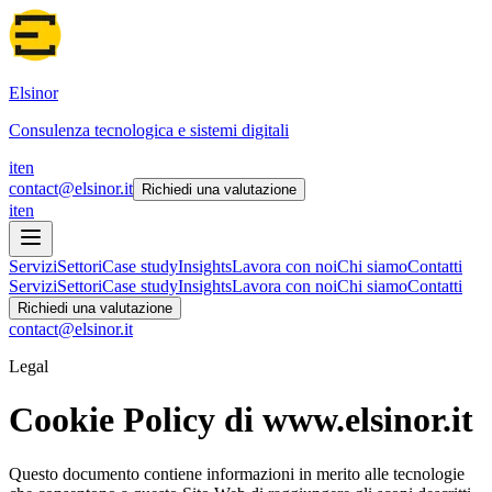
Elsinor
Consulenza tecnologica e sistemi digitali
it
en
contact@elsinor.it
Richiedi una valutazione
it
en
Servizi
Settori
Case study
Insights
Lavora con noi
Chi siamo
Contatti
Servizi
Settori
Case study
Insights
Lavora con noi
Chi siamo
Contatti
Richiedi una valutazione
contact@elsinor.it
Legal
Cookie Policy di
www.elsinor.it
Questo documento contiene informazioni in merito alle tecnologie