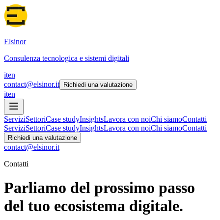
Elsinor
Consulenza tecnologica e sistemi digitali
it
en
contact@elsinor.it
Richiedi una valutazione
it
en
Servizi
Settori
Case study
Insights
Lavora con noi
Chi siamo
Contatti
Servizi
Settori
Case study
Insights
Lavora con noi
Chi siamo
Contatti
Richiedi una valutazione
contact@elsinor.it
Contatti
Parliamo del prossimo passo
del tuo ecosistema digitale.