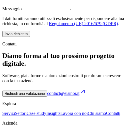
Messaggio
I dati forniti saranno utilizzati esclusivamente per rispondere alla tua
richiesta, in conformità al
Regolamento (UE) 2016/679 (GDPR)
.
Invia richiesta
Contatti
Diamo forma al tuo prossimo progetto
digitale.
Software, piattaforme e automazioni costruiti per durare e crescere
con la tua azienda.
contact@elsinor.it
Richiedi una valutazione
Esplora
Servizi
Settori
Case study
Insights
Lavora con noi
Chi siamo
Contatti
Azienda