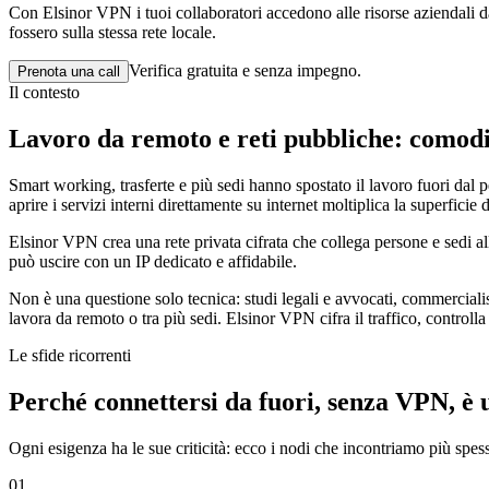
Con Elsinor VPN i tuoi collaboratori accedono alle risorse aziendali da
fossero sulla stessa rete locale.
Verifica gratuita e senza impegno.
Prenota una call
Il contesto
Lavoro da remoto e reti pubbliche: comodi,
Smart working, trasferte e più sedi hanno spostato il lavoro fuori dal pe
aprire i servizi interni direttamente su internet moltiplica la superficie d
Elsinor VPN crea una rete privata cifrata che collega persone e sedi alle
può uscire con un IP dedicato e affidabile.
Non è una questione solo tecnica: studi legali e avvocati, commercialis
lavora da remoto o tra più sedi. Elsinor VPN cifra il traffico, controlla g
Le sfide ricorrenti
Perché connettersi da fuori, senza VPN, è u
Ogni esigenza ha le sue criticità: ecco i nodi che incontriamo più spes
0
1