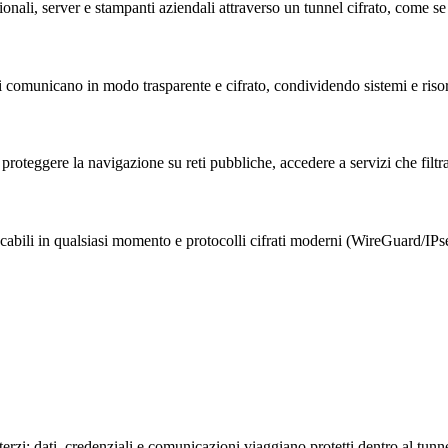
estionali, server e stampanti aziendali attraverso un tunnel cifrato, come se
edi comunicano in modo trasparente e cifrato, condividendo sistemi e riso
r proteggere la navigazione su reti pubbliche, accedere a servizi che filtra
evocabili in qualsiasi momento e protocolli cifrati moderni (WireGuard/IP
a terzi: dati, credenziali e comunicazioni viaggiano protetti dentro al tunn