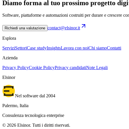
Diamo forma al tuo prossimo progetto digi
Software, piattaforme e automazioni costruiti per durare e crescere con
contact@elsinor.it
Richiedi una valutazione
Esplora
Servizi
Settori
Case study
Insights
Lavora con noi
Chi siamo
Contatti
Azienda
Privacy Policy
Cookie Policy
Privacy candidati
Note Legali
Elsinor
Nel software dal 2004
Palermo, Italia
Consulenza tecnologica enterprise
©
2026
Elsinor.
Tutti i diritti riservati.