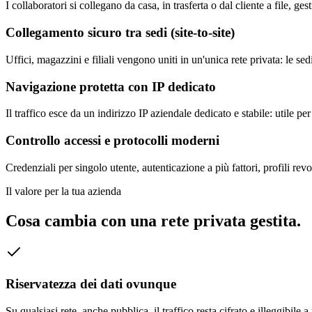
I collaboratori si collegano da casa, in trasferta o dal cliente a file, g
Collegamento sicuro tra sedi (site-to-site)
Uffici, magazzini e filiali vengono uniti in un'unica rete privata: le s
Navigazione protetta con IP dedicato
Il traffico esce da un indirizzo IP aziendale dedicato e stabile: utile pe
Controllo accessi e protocolli moderni
Credenziali per singolo utente, autenticazione a più fattori, profili r
Il valore per la tua azienda
Cosa cambia con una rete privata gestita.
Riservatezza dei dati ovunque
Su qualsiasi rete, anche pubblica, il traffico resta cifrato e illeggibile 