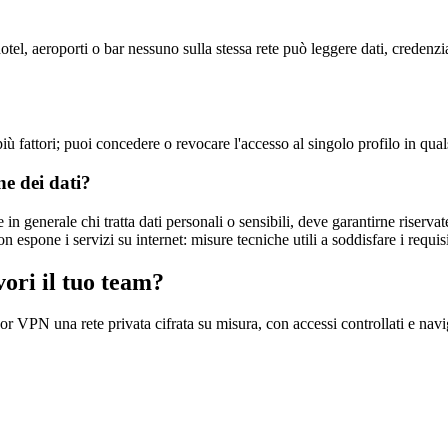
 hotel, aeroporti o bar nessuno sulla stessa rete può leggere dati, credenz
più fattori; puoi concedere o revocare l'accesso al singolo profilo in qu
ne dei dati?
 in generale chi tratta dati personali o sensibili, deve garantirne riserv
e non espone i servizi su internet: misure tecniche utili a soddisfare i requ
vori il tuo team?
r VPN una rete privata cifrata su misura, con accessi controllati e navi