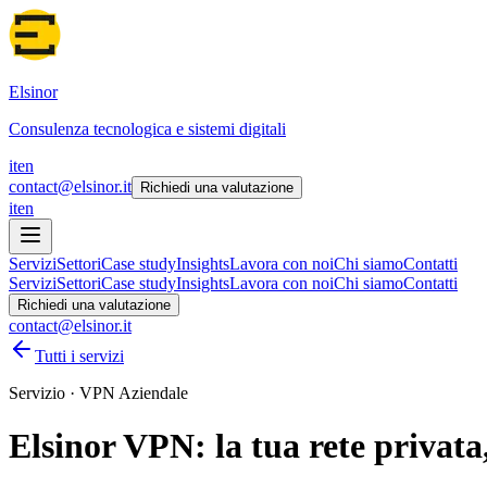
Elsinor
Consulenza tecnologica e sistemi digitali
it
en
contact@elsinor.it
Richiedi una valutazione
it
en
Servizi
Settori
Case study
Insights
Lavora con noi
Chi siamo
Contatti
Servizi
Settori
Case study
Insights
Lavora con noi
Chi siamo
Contatti
Richiedi una valutazione
contact@elsinor.it
Tutti i servizi
Servizio · VPN Aziendale
Elsinor VPN: la tua rete privata