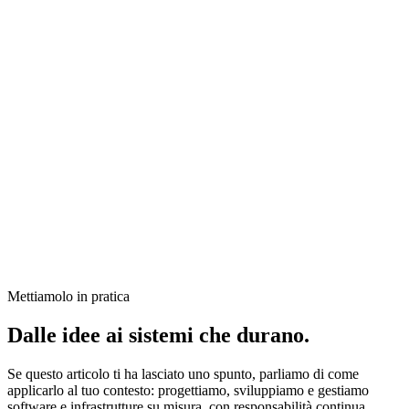
prodotti standard, ma una scelta strategica per le aziende che
vogliono ottimizzare i propri processi, automatizzare le attività
ripetitive e costruire un vantaggio competitivo duraturo.
Investire in una piattaforma personalizzata significa investire nella
crescita, nell'efficienza e nel futuro della propria organizzazione.
Se la tua azienda sta affrontando processi complessi, sistemi
scollegati o attività che potrebbero essere automatizzate, potrebbe
essere il momento di valutare una soluzione progettata intorno alle
tue reali esigenze.
Mettiamolo in pratica
Dalle idee ai sistemi che durano.
Se questo articolo ti ha lasciato uno spunto, parliamo di come
applicarlo al tuo contesto: progettiamo, sviluppiamo e gestiamo
software e infrastrutture su misura, con responsabilità continua.