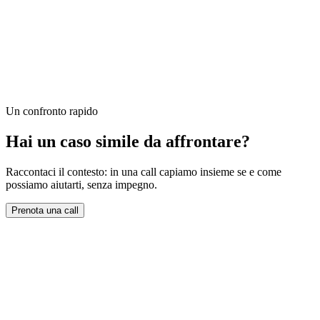
Inserimento dati.
Analisi e reportistica.
Flussi approvativi.
Comunicazioni interne ed esterne.
Un confronto rapido
Hai un caso simile da affrontare?
Raccontaci il contesto: in una call capiamo insieme se e come
possiamo aiutarti, senza impegno.
Prenota una call
L'obiettivo non è sostituire le persone, ma permettere loro di
concentrarsi sulle attività a maggior valore aggiunto.
Cloud e scalabilità